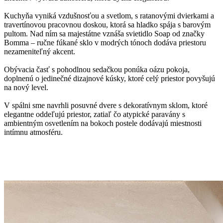
Kuchyňa vyniká vzdušnosťou a svetlom, s ratanovými dvierkami a
travertínovou pracovnou doskou, ktorá sa hladko spája s barovým
pultom. Nad ním sa majestátne vznáša svietidlo Soap od značky
Bomma – ručne fúkané sklo v modrých tónoch dodáva priestoru
nezameniteľný akcent.
Obývacia časť s pohodlnou sedačkou ponúka oázu pokoja,
doplnenú o jedinečné dizajnové kúsky, ktoré celý priestor povyšujú
na nový level.
V spálni sme navrhli posuvné dvere s dekoratívnym sklom, ktoré
elegantne oddeľujú priestor, zatiaľ čo atypické paravány s
ambientným osvetlením na bokoch postele dodávajú miestnosti
intímnu atmosféru.