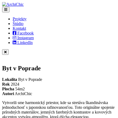
Projekty
Štúdio
Kontakt
Facebook
Instagram
LinkedIn
Byt v Poprade
Lokalita
Byt v Poprade
Rok
2024
Plocha
54m2
Autori
ArchiChic
Vytvorili sme harmonický priestor, kde sa stretáva škandinávska
jednoduchosť s japonskou rafinovanosťou. Toto originálne spojenie
prírodných materiálov, jemných farebných kontrastov a kovových
akcentov vytvára atmosféru, ktorá dýcha eleganciou.