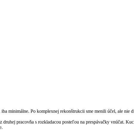
 iba minimálne. Po komplexnej rekonštrukcii sme menili účel, ale nie d
k, z druhej pracovňa s rozkladacou posteľou na prespávačky vnúčat. K
e.