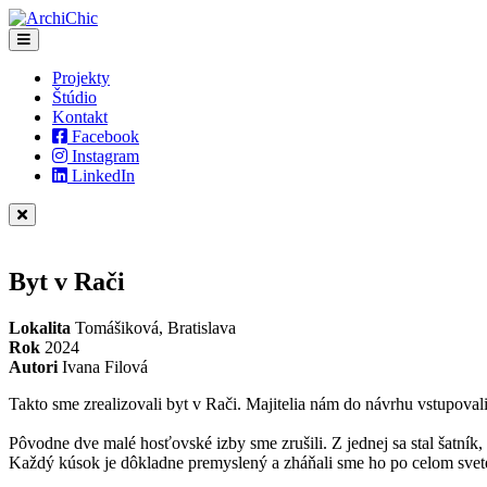
Projekty
Štúdio
Kontakt
Facebook
Instagram
LinkedIn
Byt v Rači
Lokalita
Tomášiková, Bratislava
Rok
2024
Autori
Ivana Filová
Takto sme zrealizovali byt v Rači. Majitelia nám do návrhu vstupovali
Pôvodne dve malé hosťovské izby sme zrušili. Z jednej sa stal šatní
Každý kúsok je dôkladne premyslený a zháňali sme ho po celom svet