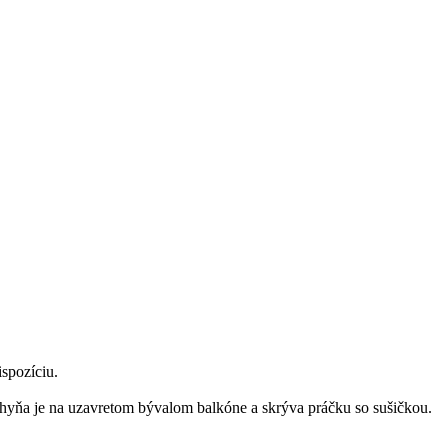
ispozíciu.
uchyňa je na uzavretom bývalom balkóne a skrýva práčku so sušičkou.